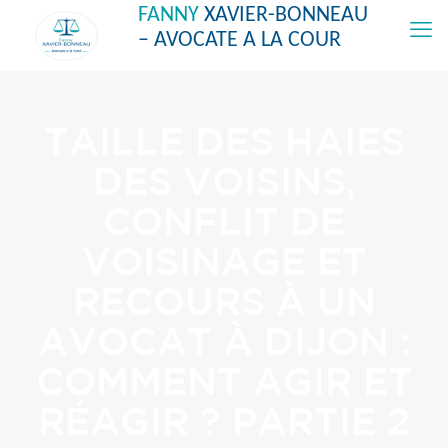
FANNY
XAVIER-BONNEAU
– AVOCATE A LA COUR
TAILLE DES HAIES
DES VOISINS,
CONFLIT DE
VOISINAGE ET
RECOURS À UN
AVOCAT À DIJON :
COMMENT AGIR ET
RÉAGIR ? PARTIE 2