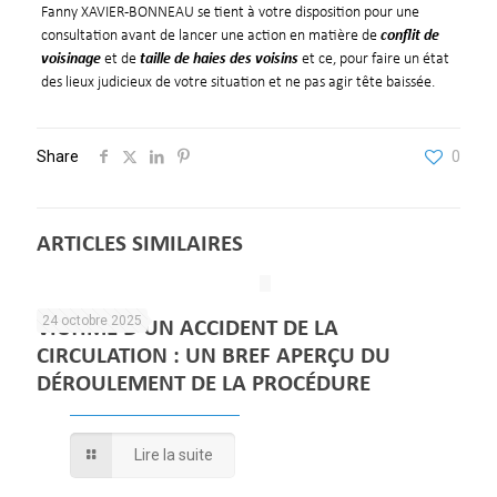
Fanny XAVIER-BONNEAU se tient à votre disposition pour une
consultation avant de lancer une action en matière de
conflit de
voisinage
et de
taille de haies des voisins
et ce, pour faire un état
des lieux judicieux de votre situation et ne pas agir tête baissée.
Share
0
ARTICLES SIMILAIRES
24 octobre 2025
VICTIME D’UN ACCIDENT DE LA
CIRCULATION : UN BREF APERÇU DU
DÉROULEMENT DE LA PROCÉDURE
Lire la suite