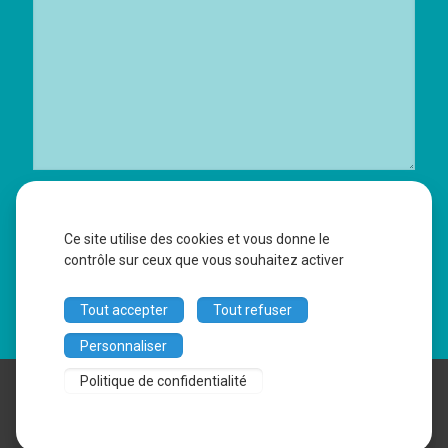
J’accepte que vous conserviez mes données personnelles selon la
Politique de Conservation des Données Fxb Avocat
:
Ce site utilise des cookies et vous donne le
Oui
Non
contrôle sur ceux que vous souhaitez activer
Tout accepter
Tout refuser
Personnaliser
AVOCAT DIJON - MAîTRE FANNY XAVIER BONNEAU -
Politique de confidentialité
ACCIDENTS, FAMILLE, IMMOBILIER, APPEL © 2026 - Tous
droits réservés -
Mentions légales