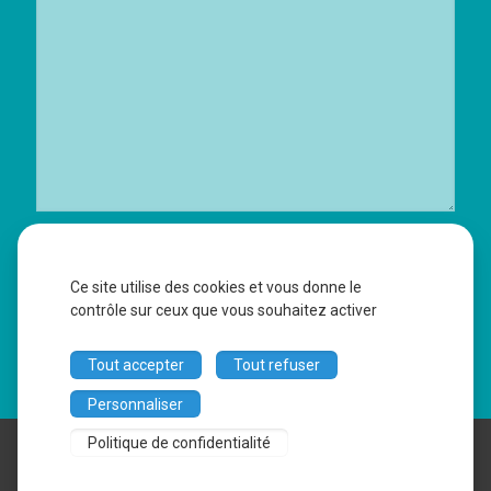
J’accepte que vous conserviez mes données personnelles selon la
Politique de Conservation des Données Fxb Avocat
:
Ce site utilise des cookies et vous donne le
Oui
Non
contrôle sur ceux que vous souhaitez activer
Tout accepter
Tout refuser
Personnaliser
AVOCAT DIJON - MAîTRE FANNY XAVIER BONNEAU -
Politique de confidentialité
ACCIDENTS, FAMILLE, IMMOBILIER, APPEL © 2026 - Tous
droits réservés -
Mentions légales